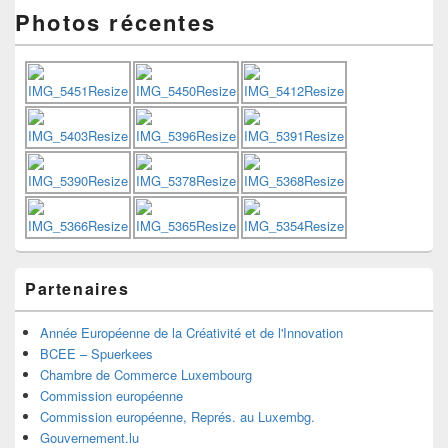
principale
Photos récentes
de
widget
pour
la
barre
latérale
Partenaires
Année Européenne de la Créativité et de l'Innovation
BCEE – Spuerkees
Chambre de Commerce Luxembourg
Commission européenne
Commission européenne, Représ. au Luxembg.
Gouvernement.lu